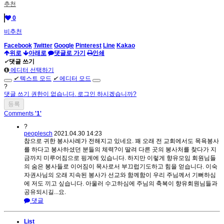
추천
0
비추천
Facebook
Twitter
Google
Pinterest
Line
Kakao
위로
아래로
댓글로 가기
인쇄
✔
댓글 쓰기
에디터 선택하기
✔
텍스트 모드
✔
에디터 모드
?
댓글 쓰기 권한이 없습니다. 로그인 하시겠습니까?
Comments
'1'
?
peoplesch
2021.04.30 14:23
참으로 귀한 봉사사례가 전해지고 있네요. 꽤 오래 전 교회에서도 목욕봉사
를 하다고 봉사하셨던 분들의 체력?이 딸려 다른 곳의 봉사처를 찾다가 지
금까지 미루어짐으로 핑계에 있습니다. 하지만 이렇게 향유모임 회원님들
의 숨은 봉사들로 이어짐이 목사로서 부끄럽기도하고 힘을 얻습니다. 이숙
자권사님의 오래 지속된 봉사가 선교와 함께함이 우리 주님께서 기뻐하심
에 저도 끼고 싶습니다. 아울러 수고하심에 주님의 축복이 향유회원님들과
공유되시길...요.
댓글
List