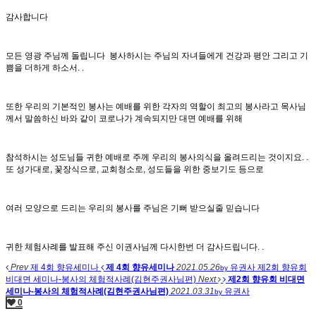
감사합니다
모든 영광 주님께 돌립니다 봉사하시는 주님의 자녀들에게 건강과 평안 그리고 기
쁨을 더하게 하소서. .
또한 우리의 기본적인 봉사는 예배를 위한 각자의 역할이 최고의 봉사라고 목사님
께서 말씀하신 바와 같이 코로나가 계속되지만 대면 예배를 위해
참석하시는 성도님들 귀한 예배로 주께 우리의 봉사의식을 올려드리는 것이지요. .
또 성가대로, 꽃장식으로, 교회청소로, 성도들을 위한 중보기도 등으로
여러 모양으로 드리는 우리의 봉사를 주님은 기뻐 받으실줄 믿습니다
귀한 체험사례를 발표해 주신 이권사님께 다시한번 더 감사드립니다. .
Prev
제 4회 향유세미나
제 4회 향유세미나
2021.05.26
유권사
제2회 향유회
by
비대면 세미나-봉사의 체험적사례(김현주권사님편)
Next
제2회 향유회 비대면
세미나-봉사의 체험적사례(김현주권사님편)
2021.03.31
유권사
by
0