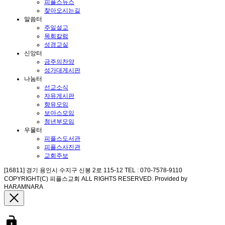
피플스뉴스
찾아오시는길
말씀터
주일설교
목회칼럼
성경교실
신앙터
금주의찬양
성가대게시판
나눔터
선교소식
자유게시판
향유모임
보아스모임
청년부모임
우물터
피플스도서관
피플스사진관
교회주보
[16811] 경기 용인시 수지구 신봉 2로 115-12 TEL : 070-7578-9110
COPYRIGHT(C) 피플스교회 ALL RIGHTS RESERVED. Provided by
HARAMNARA