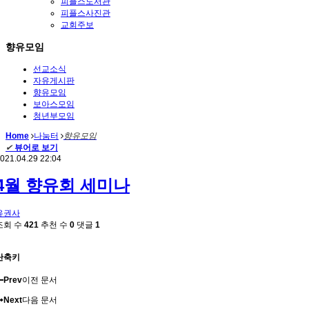
피플스도서관
피플스사진관
교회주보
향유모임
선교소식
자유게시판
향유모임
보아스모임
청년부모임
Home
나눔터
향유모임
✔
뷰어로 보기
021.04.29 22:04
4월 향유회 세미나
유권사
조회 수
421
추천 수
0
댓글
1
단축키
Prev
이전 문서
Next
다음 문서