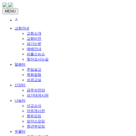
MENU
교회안내
교회소개
교회비전
섬기는분
예배안내
피플스뉴스
찾아오시는길
말씀터
주일설교
목회칼럼
성경교실
신앙터
금주의찬양
성가대게시판
나눔터
선교소식
자유게시판
향유모임
보아스모임
청년부모임
우물터