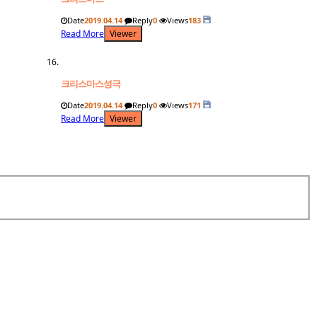
Date
2019.04.14
Reply
0
Views
183
Read More
Viewer
크리스마스성극
Date
2019.04.14
Reply
0
Views
171
Read More
Viewer