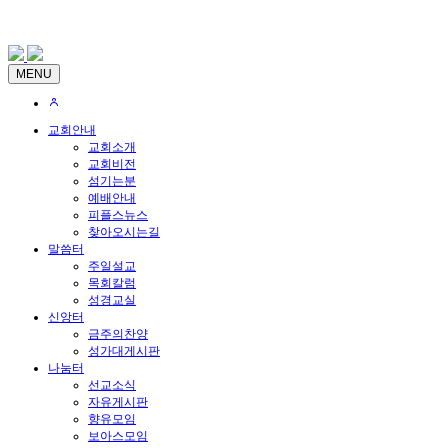
MENU
교회안내
교회소개
교회비전
섬기는분
예배안내
피플스뉴스
찾아오시는길
말씀터
주일설교
목회칼럼
성경교실
신앙터
금주의찬양
성가대게시판
나눔터
선교소식
자유게시판
향유모임
보아스모임