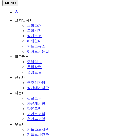
MENU
교회안내
+
교회소개
교회비전
섬기는분
예배안내
피플스뉴스
찾아오시는길
말씀터
+
주일설교
목회칼럼
성경교실
신앙터
+
금주의찬양
성가대게시판
나눔터
+
선교소식
자유게시판
향유모임
보아스모임
청년부모임
우물터
+
피플스도서관
피플스사진관