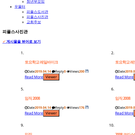
청년부모임
우물터
피플스도서관
피플스사진관
교회주보
피플스사진관
✔
게시물을 뷰어로 보기
토요학교 레일바이크
토요학교 레
Date
2019.04.14
Reply
0
Views
200
Date
2019.0
Read More
Viewer
Read More
임직 2008
임직 2008
Date
2019.04.14
Reply
0
Views
176
Date
2019.0
Read More
Viewer
Read More
임직
2008 크리