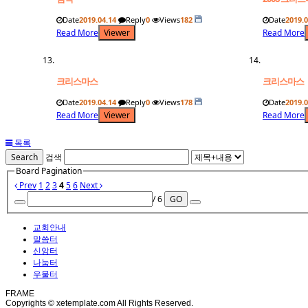
Date
2019.04.14
Reply
0
Views
182
Date
2019.0
Read More
Viewer
Read More
크리스마스
크리스마스
Date
2019.04.14
Reply
0
Views
178
Date
2019.0
Read More
Viewer
Read More
목록
Search
검색
Board Pagination
Prev
1
2
3
4
5
6
Next
/ 6
GO
교회안내
말씀터
신앙터
나눔터
우물터
FRAME
Copyrights © xetemplate.com All Rights Reserved.