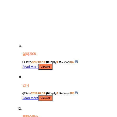
임직 2008
Date
2019.04.14
Reply
0
Views
182
Read More
Viewer
임직
Date
2019.04.14
Reply
0
Views
185
Read More
Viewer
크리스마스