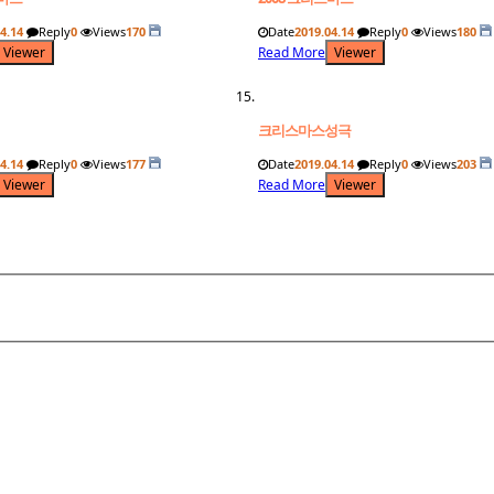
4.14
Reply
0
Views
170
Date
2019.04.14
Reply
0
Views
180
Viewer
Read More
Viewer
크리스마스성극
4.14
Reply
0
Views
177
Date
2019.04.14
Reply
0
Views
203
Viewer
Read More
Viewer