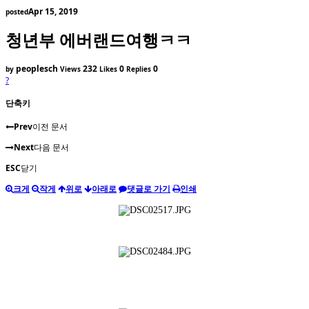
Apr 15, 2019
posted
청년부 에버랜드여행ㅋㅋ
peoplesch
232
0
0
by
Views
Likes
Replies
?
단축키
Prev
이전 문서
Next
다음 문서
ESC
닫기
크게
작게
위로
아래로
댓글로 가기
인쇄