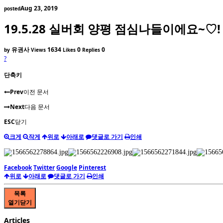
Aug 23, 2019
posted
19.5.28 실버회 양평 점심나들이에요~♡!
유권사
1634
0
0
by
Views
Likes
Replies
?
단축키
Prev
이전 문서
Next
다음 문서
ESC
닫기
크게
작게
위로
아래로
댓글로 가기
인쇄
Facebook
Twitter
Google
Pinterest
위로
아래로
댓글로 가기
인쇄
목록
열기
닫기
Articles