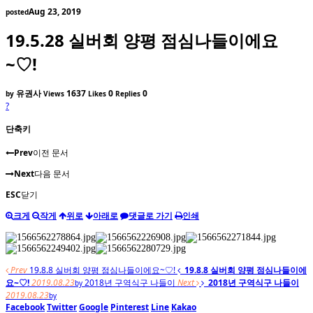
Aug 23, 2019
posted
19.5.28 실버회 양평 점심나들이에요
~♡!
유권사
1637
0
0
by
Views
Likes
Replies
?
단축키
Prev
이전 문서
Next
다음 문서
ESC
닫기
크게
작게
위로
아래로
댓글로 가기
인쇄
Prev
19.8.8 실버회 양평 점심나들이에요~♡!
19.8.8 실버회 양평 점심나들이에
요~♡!
2019.08.23
2018년 구역식구 나들이
Next
2018년 구역식구 나들이
by
2019.08.23
by
Facebook
Twitter
Google
Pinterest
Line
Kakao