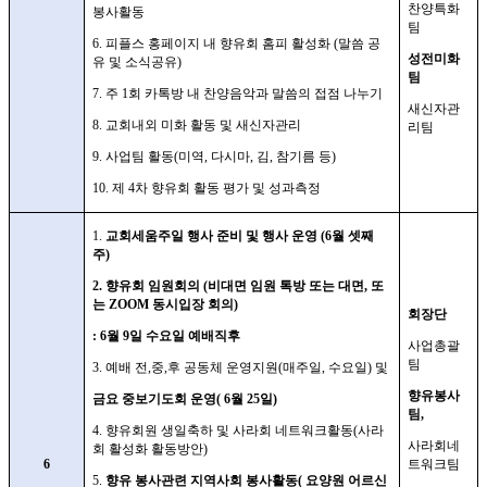
찬양특화
봉사활동
팀
6.
피플스 홍페이지 내 향유회 홈피 활성화
(
말씀 공
성전미화
유 및 소식공유
)
팀
7.
주
1
회 카톡방 내 찬양음악과 말씀의 접점 나누기
새신자관
8.
교회내외 미화 활동 및 새신자관리
리팀
9.
사업팀 활동
(
미역
,
다시마
,
김
,
참기름 등
)
10.
제
4
차 향유회 활동 평가 및 성과측정
1.
교회세움주일 행사 준비 및 행사 운영
(6
월 셋째
주
)
2.
향유회 임원회의
(
비대면 임원 톡방 또는 대면
,
또
는
ZOOM
동시입장 회의
)
회장단
: 6
월
9
일 수요일 예배직후
사업총괄
팀
3.
예배 전
,
중
,
후 공동체 운영지원
(
매주일
,
수요일
)
및
향유봉사
금요 중보기도회 운영
( 6
월
25
일
)
팀
,
4.
향유회원 생일축하 및 사라회 네트워크활동
(
사라
사라회네
회 활성화 활동방안
)
6
트워크팀
5.
향유 봉사관련 지역사회 봉사활동
(
요양원 어르신