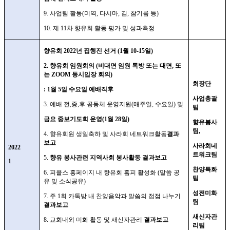
9.
사업팀 활동
(
미역
,
다시마
,
김
,
참기름 등
)
10.
제
11
차 향유회 활동 평가 및 성과측정
향유회
2022
년 집행진 선거
(1
월
10-15
일
)
2.
향유회 임원회의
(
비대면 임원 톡방 또는 대면
,
또
는
ZOOM
동시입장 회의
)
회장단
: 1
월
5
일 수요일 예배직후
사업총괄
3.
예배 전
,
중
,
후 공동체 운영지원
(
매주일
,
수요일
)
및
팀
금요 중보기도회 운영
(1
월
28
일
)
향유봉사
팀
,
4.
향유회원 생일축하 및 사라회 네트워크활동
결과
보고
사라회네
2022
트워크팀
5.
향유 봉사관련 지역사회 봉사활동 결과보고
1
찬양특화
6.
피플스 홍페이지 내 향유회 홈피 활성화
(
말씀 공
팀
유 및 소식공유
)
성전미화
7.
주
1
회 카톡방 내 찬양음악과 말씀의 접점 나누기
팀
결과보고
새신자관
8.
교회내외 미화 활동 및 새신자관리
결과보고
리팀