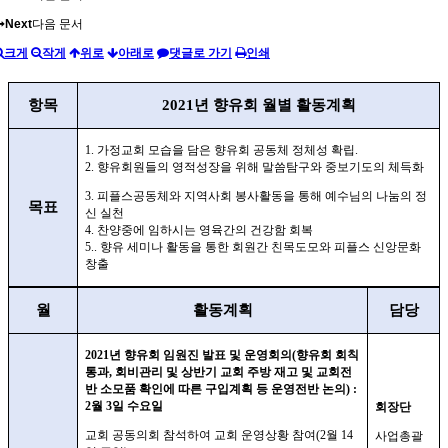
Next
다음 문서
크게
작게
위로
아래로
댓글로 가기
인쇄
항목
2021
년 향유회 월별 활동계획
1.
가정교회 모습을 담은 향유회 공동체 정체성 확립
.
2.
향유회원들의 영적성장을 위해 말씀탐구와 중보기도의 체득화
3.
피플스공동체와 지역사회 봉사활동을 통해 예수님의 나눔의 정
목표
신 실천
4.
찬양중에 임하시는 영육간의 건강함 회복
5..
향유 세미나 활동을 통한 회원간 친목도모와 피플스 신앙문화
창출
월
활동계획
담당
2021
년 향유회 임원진 발표 및 운영회의
(
향유회 회칙
통과
,
회비관리 및 상반기 교회 주방 재고 및 교회전
반 소모품 확인에 따른 구입계획 등 운영전반 논의
) :
2
월 3
일 수요일
회장단
교회 공동의회 참석하여 교회 운영상황 참여
(2
월
14
사업총괄