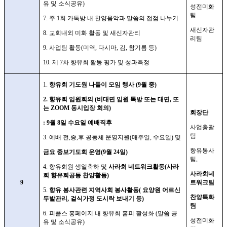
유 및 소식공유
)
성전미화
팀
7.
주
1
회 카톡방 내 찬양음악과 말씀의 접점 나누기
새신자관
8.
교회내외 미화 활동 및 새신자관리
리팀
9.
사업팀 활동
(
미역
,
다시마
,
김
,
참기름 등
)
10.
제
7
차 향유회 활동 평가 및 성과측정
1.
향유회 기도원 나들이 모임 행사
(9
월 중
)
2.
향유회 임원회의
(
비대면 임원 톡방 또는 대면
,
또
는
ZOOM
동시입장 회의
)
회장단
: 9
월
8
일 수요일 예배직후
사업총괄
팀
3.
예배 전
,
중
,
후 공동체 운영지원
(
매주일
,
수요일
)
및
향유봉사
금요 중보기도회 운영
(9
월
24
일
)
팀
,
4.
향유회원 생일축하 및
사라회 네트워크활동
(
사라
사라회네
회 향유회공동 찬양활동
)
9
트워크팀
5.
향유 봉사관련 지역사회 봉사활동
(
요양원 어르신
찬양특화
두발관리
,
걸식가정 도시락 보내기 등
)
팀
6.
피플스 홍페이지 내 향유회 홈피 활성화
(
말씀 공
성전미화
유 및 소식공유
)