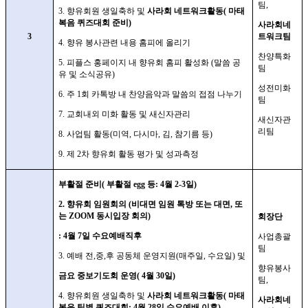
팀
,
3.
향유회원 생일축하 및
사라회 네트워크활동
(
마태
복음 퀴즈대회 준비
)
사라회네
3
트워크팀
4.
향유 봉사관련 내용 홈피에 올리기
찬양특화
5.
피플스 홍페이지 내 향유회 홈피 활성화
(
말씀 공
팀
유 및 소식공유
)
성전미화
6.
주
1
회 카톡방 내 찬양음악과 말씀의 접점 나누기
팀
7.
교회내외 미화 활동 및 새신자관리
새신자관
리팀
8.
사업팀 활동
(
미역
,
다시마
,
김
,
참기름 등
)
9.
제
2
차 향유회 활동 평가 및 성과측정
부활절 준비
(
부활절
egg
등
: 4
월
2-3
일
)
2.
향유회 임원회의
(
비대면 임원 톡방 또는 대면
,
또
는
ZOOM
동시입장 회의
)
회장단
: 4
월
7
일 수요예배직후
사업총괄
팀
3.
예배 전
,
중
,
후 공동체 운영지원
(
매주일
,
수요일
)
및
향유봉사
금요 중보기도회 운영
( 4
월
30
일
)
팀
,
4.
향유회원 생일축하 및
사라회 네트워크활동
(
마태
사라회네
복음 팀별 퀴즈대회
: 4
월
28
일 수요예배 이후
)