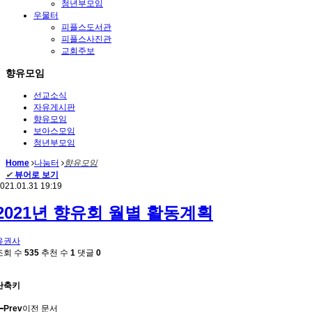
청년부모임
우물터
피플스도서관
피플스사진관
교회주보
향유모임
선교소식
자유게시판
향유모임
보아스모임
청년부모임
Home
나눔터
향유모임
✔
뷰어로 보기
021.01.31 19:19
2021년 향유회 월별 활동계획
유권사
조회 수
535
추천 수
1
댓글
0
단축키
Prev
이전 문서