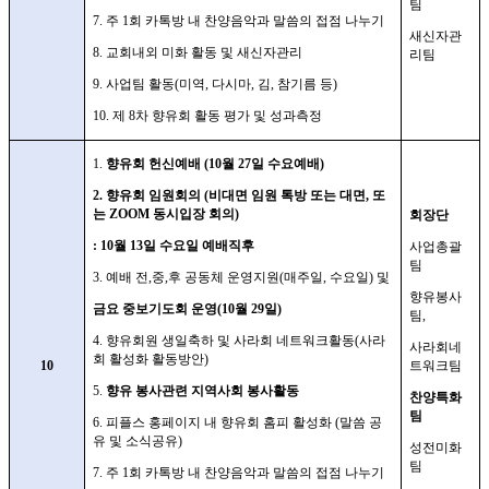
팀
7.
주
1
회 카톡방 내 찬양음악과 말씀의 접점 나누기
새신자관
8.
교회내외 미화 활동 및 새신자관리
리팀
9.
사업팀 활동
(
미역
,
다시마
,
김
,
참기름 등
)
10.
제
8
차 향유회 활동 평가 및 성과측정
1.
향유회 헌신예배
(10
월
27
일 수요예배
)
2.
향유회 임원회의
(
비대면 임원 톡방 또는 대면
,
또
는
ZOOM
동시입장 회의
)
회장단
: 10
월
13
일 수요일 예배직후
사업총괄
팀
3.
예배 전
,
중
,
후 공동체 운영지원
(
매주일
,
수요일
)
및
향유봉사
금요 중보기도회 운영
(10
월
29
일
)
팀
,
4.
향유회원 생일축하 및 사라회 네트워크활동
(
사라
사라회네
회 활성화 활동방안
)
10
트워크팀
5.
향유 봉사관련 지역사회 봉사활동
찬양특화
팀
6.
피플스 홍페이지 내 향유회 홈피 활성화
(
말씀 공
유 및 소식공유
)
성전미화
팀
7.
주
1
회 카톡방 내 찬양음악과 말씀의 접점 나누기