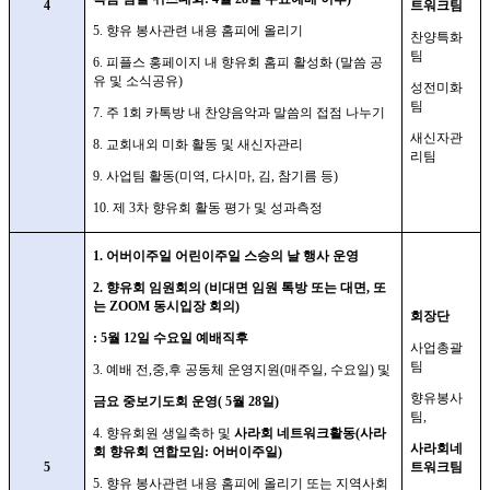
4
트워크팀
5.
향유 봉사관련 내용 홈피에 올리기
찬양특화
팀
6.
피플스 홍페이지 내 향유회 홈피 활성화
(
말씀 공
유 및 소식공유
)
성전미화
팀
7.
주
1
회 카톡방 내 찬양음악과 말씀의 접점 나누기
새신자관
8.
교회내외 미화 활동 및 새신자관리
리팀
9.
사업팀 활동
(
미역
,
다시마
,
김
,
참기름 등
)
10.
제
3
차 향유회 활동 평가 및 성과측정
1.
어버이주일 어린이주일 스승의 날 행사 운영
2.
향유회 임원회의
(
비대면 임원 톡방 또는 대면
,
또
는
ZOOM
동시입장 회의
)
회장단
: 5
월
12
일 수요일 예배직후
사업총괄
팀
3.
예배 전
,
중
,
후 공동체 운영지원
(
매주일
,
수요일
)
및
향유봉사
금요 중보기도회 운영
( 5
월
28
일
)
팀
,
4.
향유회원 생일축하 및
사라회 네트워크활동
(
사라
사라회네
회 향유회 연합모임
:
어버이주일
)
5
트워크팀
5.
향유 봉사관련 내용 홈피에 올리기 또는 지역사회