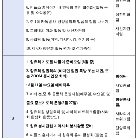
찬양특화
팀
6.
피플스 홍페이지 내 향유회 홈피 활성화
(
말씀 공
유 및 소식공유
)
성전미화
팀
7.
주
1
회 카톡방 내 찬양음악과 말씀의 접점 나누기
새신자관
8.
교회내외 미화 활동 및 새신자관리
리팀
9.
사업팀 활동
(
미역
,
다시마
,
김
,
참기름 등
)
10.
제
6
차 향유회 활동 평가 및 성과측정
1.
향유회 기도원 나들이 준비모임
(8
월 중
)
2.
향유회 임원회의
(
비대면 임원 톡방 또는 대면
,
또
는
ZOOM
동시입장 회의
)
회장단
: 8
월
11
일 수요일 예배직후
사업총괄
팀
3.
예배 전
,
중
,
후 공동체 운영지원
(
매주일
,
수요일
)
및
향유봉사
금요 중보기도회 운영
(8
월
27
일
)
팀
,
4.
향유회원 생일축하 및 사라회 네트워크활동
(
사라
사라회네
회 활성화 활동방안
)
8
트워크팀
5.
향유 봉사관련 지역사회 봉사활동 준비
찬양특화
팀
6.
피플스 홍페이지 내 향유회 홈피 활성화
(
말씀 공