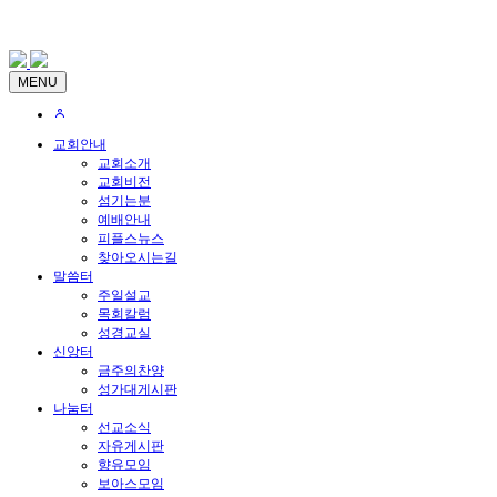
MENU
교회안내
교회소개
교회비전
섬기는분
예배안내
피플스뉴스
찾아오시는길
말씀터
주일설교
목회칼럼
성경교실
신앙터
금주의찬양
성가대게시판
나눔터
선교소식
자유게시판
향유모임
보아스모임