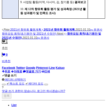
9.
사업팀 활동
(
미역
,
다시마
,
김
,
참기름 등
)
결과보고
10.
제
12
차 향유회 활동 평가 및 성과측정
(2021
년 활
동 성과평가 및 만족도 조사
)
Prev
2021년 향유회 활동계획
2021년 향유회 활동계획
2021.01.31
유권사
by
향유모임 회칙(초기원안 및 2021년 수정안)
Next
향유모임 회칙(초기원안 및
2021년 수정안)
2021.01.31
유권사
by
1
추천
0
비추천
Facebook
Twitter
Google
Pinterest
Line
Kakao
위로
아래로
댓글로 가기
인쇄
✔
댓글 쓰기
에디터 선택하기
✔
텍스트 모드
✔
에디터 모드
?
댓글 쓰기 권한이 없습니다. 로그인 하시겠습니까?
List