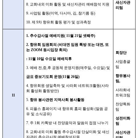
새신자관
8.
교회내외 미화 활동 및 새신자관리 예배참석 지원
리팀
9.
사업팀 활동
(
미역
,
다시마
,
김
,
참기름 등
)
10.
제
9
차 향유회 활동 평가 및 성과측정
1.
추수감사절 예배지원
( 11
월
21
일 셋째주
)
2.
향유회 임원회의
(
비대면 임원 톡방 또는 대면
,
또
는
ZOOM
동시입장 회의
)
회장단
: 11
월
10
일 수요일 예배직후
사업총괄
팀
3.
예배 전
,
중
,
후 공동체 운영지원
(
매주일
,
수요일
)
및
향유봉사
금요 중보기도회 운영
(11
월
26
일
)
팀
,
4.
향유회원 생일축하 및 사라회 네트워크활동
(
사라
사라회네
회 활성화 활동방안
)
11
트워크팀
5.
향유 봉사관련 지역사회 봉사활동
찬양특화
6.
피플스 홍페이지 내 향유회 홈피 활성화
(
말씀 공
팀
유 및 소식공유
)
성전미화
7.
주
1
회 카톡방 내 찬양음악과 말씀의 접점 나누기
팀
8.
교회내외 미화 활동 추수감사절 단살미화 및 새신
새신자관
자관리 추수감사절 예배참석지원
리팀