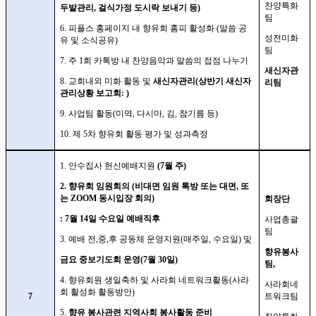
찬양특화
두발관리
,
걸식가정 도시락 보내기 등
)
팀
6.
피플스 홍페이지 내 향유회 홈피 활성화
(
말씀 공
성전미화
유 및 소식공유
)
팀
7.
주
1
회 카톡방 내 찬양음악과 말씀의 접점 나누기
새신자관
8.
교회내외 미화 활동 및
새신자관리
(
상반기 새신자
리팀
관리상황 보고회
: )
9.
사업팀 활동
(
미역
,
다시마
,
김
,
참기름 등
)
10.
제
5
차 향유회 활동 평가 및 성과측정
1.
안수집사 헌신예배지원
(7
월 주
)
2.
향유회 임원회의
(
비대면 임원 톡방 또는 대면
,
또
는
ZOOM
동시입장 회의
)
회장단
: 7
월
14
일 수요일 예배직후
사업총괄
팀
3.
예배 전
,
중
,
후 공동체 운영지원
(
매주일
,
수요일
)
및
향유봉사
금요 중보기도회 운영
(7
월
30
일
)
팀
,
4.
향유회원 생일축하 및 사라회 네트워크활동
(
사라
사라회네
회 활성화 활동방안
)
7
트워크팀
5.
향유 봉사관련 지역사회 봉사활동 준비