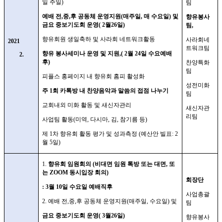
일 주일
)
팀
예배 전
,
중
,
후 공동체 운영지원
(
매주일
,
매 수요일
)
및
향유봉사
금요 중보기도회 운영
( 2
월
26
일
)
팀
,
향유회원 생일축하 및 사라회 네트워크활동
사라회네
2021
트워크팀
향유 봉사세미나 운영 및 지원
,( 2
월
24
일 수요예배
2.
후
)
찬양특화
팀
피플스 홍페이지 내 향유회 홈피 활성화
성전미화
주
1
회 카톡방 내 찬양음악과 말씀의 접점 나누기
팀
교회내외 미화 활동 및 새신자관리
새신자관
리팀
사업팀 활동
(
미역
,
다시마
,
김
,
참기름 등
)
제
1
차 향유회 활동 평가 및 성과측정
(
예산안 빌표
: 2
월
5
일
)
1.
향유회 임원회의
(
비대면 임원 톡방 또는 대면
,
또
는
ZOOM
동시입장 회의
)
회장단
: 3
월
10
일 수요일 예배직후
사업총괄
2.
예배 전
,
중
,
후 공동체 운영지원
(
매주일
,
수요일
)
및
팀
금요 중보기도회 운영
( 3
월
26
일
)
향유봉사